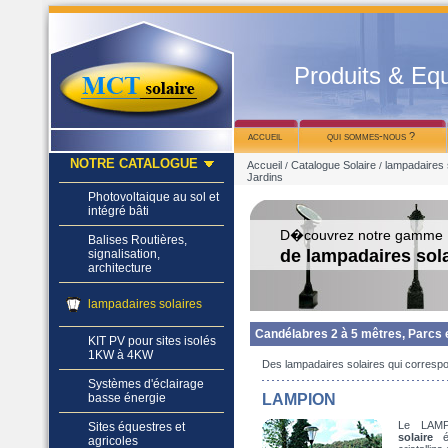
Produits & Equ
accueil
qui sommes-nous ?
NOTRE CATALOGUE
Accueil
Catalogue Solaire
lampadaires 
/
/
Jardins
Photovoltaique au sol et
intégré bâti
D�couvrez notre gamme
Balises Routières,
de lampadaires sol
signalisation,
architecture
lampadaires solaires
Candélabres 2 à 5 mêtres, Parcs 
KIT PV pour sites isolés
1KW à 4KW
Des lampadaires solaires qui corresp
Systèmes d'éclairage
basse énergie
LAMPION
Le LAM
Sites équestres et
solaire
éq
agricoles