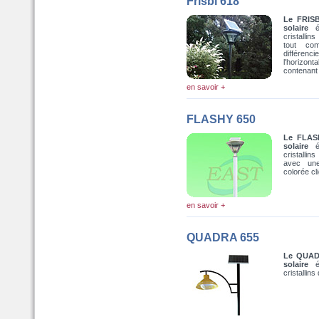
Frisbi 618
Le FRISB
solaire
éq
cristalli
tout co
différenc
l'horizo
contenant 
en savoir +
FLASHY 650
Le FLASH
solaire
éq
cristalli
avec une
colorée cli
en savoir +
QUADRA 655
Le QUADR
solaire
cristallin