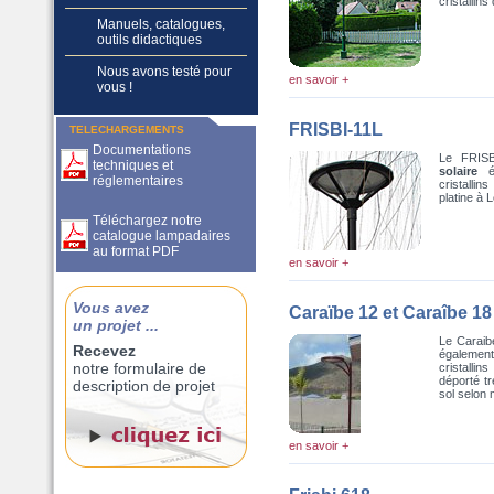
cristallin
Manuels, catalogues,
outils didactiques
Nous avons testé pour
en savoir +
vous !
FRISBI-11L
TELECHARGEMENTS
Documentations
Le FRIS
techniques et
solaire
réglementaires
cristallin
platine à 
Téléchargez notre
catalogue lampadaires
au format PDF
en savoir +
Vous avez
Caraïbe 12 et Caraîbe 18
un projet ...
Le Caraib
Recevez
également
notre formulaire de
cristallin
déporté t
description de projet
sol selon 
en savoir +