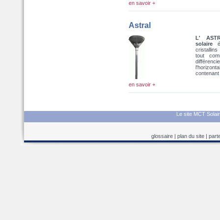
en savoir +
Astral
L' ASTR
solaire
éq
cristalli
tout co
différenc
l'horizo
contenant 
en savoir +
Le site MCT Solair
glossaire
|
plan du site
|
part