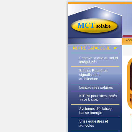
acc
NOTRE CATALOGUE
Photovoltaique au sol et
intégré bâti
Balises Routières,
signalisation,
architecture
lampadaires solaires
KIT PV pour sites isolés
1KW à 4KW
Systèmes d'éclairage
basse énergie
Sites équestres et
agricoles