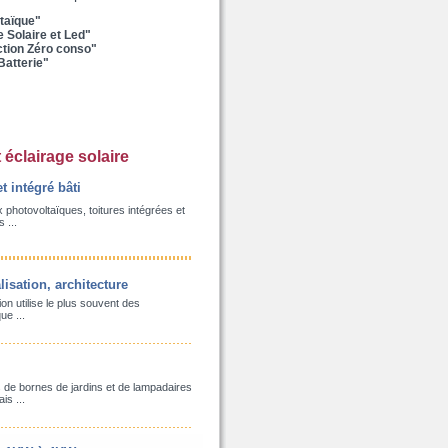
ltaïque"
e Solaire et Led"
ction Zéro conso"
Batterie"
t éclairage solaire
t intégré bâti
hotovoltaïques, toitures intégrées et
 ...
lisation, architecture
on utilise le plus souvent des
ue ...
e bornes de jardins et de lampadaires
is ...