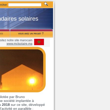
rcher
daires solaires
ces
vous avez un projet ?
isitez notre site marocain
www.mctsolaire.ma
ilotée par Bruno
 société implantée à
is
2018
sur ce site, développé
activité en parallèle :