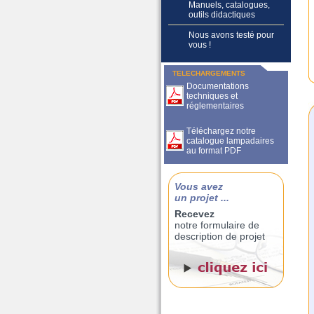
Manuels, catalogues,
outils didactiques
Nous avons testé pour
vous !
TELECHARGEMENTS
Documentations
techniques et
réglementaires
Téléchargez notre
catalogue lampadaires
au format PDF
Vous avez
un projet ...
Recevez
notre formulaire de
description de projet