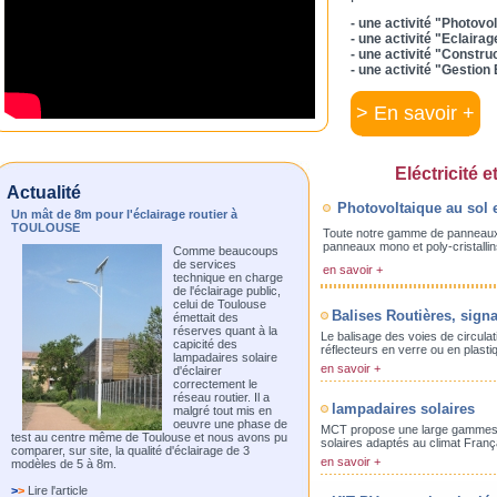
- une activité "Photovo
- une activité "Eclairag
- une activité "Constru
- une activité "Gestion 
>
En savoir +
Eléctricité e
Actualité
Photovoltaique au sol e
Un mât de 8m pour l'éclairage routier à
TOULOUSE
Toute notre gamme de panneaux p
panneaux mono et poly-cristallins
Comme beaucoups
de services
en savoir +
technique en charge
de l'éclairage public,
celui de Toulouse
Balises Routières, signa
émettait des
réserves quant à la
Le balisage des voies de circulati
capicité des
réflecteurs en verre ou en plastiq
lampadaires solaire
en savoir +
d'éclairer
correctement le
réseau routier. Il a
lampadaires solaires
malgré tout mis en
oeuvre une phase de
MCT propose une large gammes d
test au centre même de Toulouse et nous avons pu
solaires adaptés au climat França
comparer, sur site, la qualité d'éclairage de 3
en savoir +
modèles de 5 à 8m.
>
>
Lire l'article