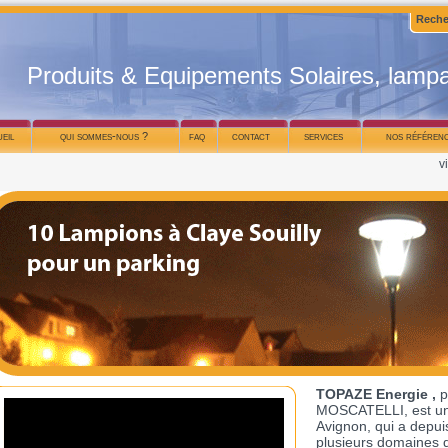
Reche
Produits & Equipements Solaires, lampa
ueil
qui sommes-nous ?
faq
contact
services
nos référen
v
TOPAZE Energie ,
p
MOSCATELLI, est une
Avignon, qui a depu
plusieurs domaines d’