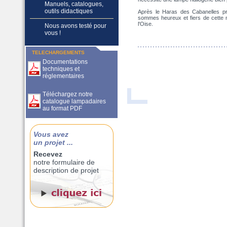
Manuels, catalogues,
outils didactiques
Après le Haras des Cabanelles pr
sommes heureux et fiers de cette n
l'Oise.
Nous avons testé pour
vous !
TELECHARGEMENTS
Documentations
techniques et
réglementaires
Téléchargez notre
catalogue lampadaires
au format PDF
Vous avez
un projet ...
Recevez
notre formulaire de
description de projet