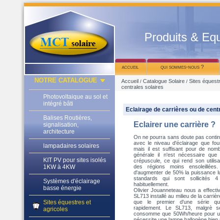
Produits & Equ
accueil
qui sommes-nous ?
NOTRE CATALOGUE
Accueil
Catalogue Solaire
Sites équestr
/
/
centrales solaires
Photovoltaique au sol et
intégré bâti
Eclairage de carrières ou de cent
Balises Routières,
Eclairer une carrière ?
signalisation,
architecture
On ne pourra sans doute pas contin
avec le niveau d'éclairage que fou
lampadaires solaires
mais il est suffisant pour de nom
générale il n'est nécessaire qu
KIT PV pour sites isolés
crépuscule, ce qui rend son utili
1KW à 4KW
des régions moins ensoleillées
d'augmenter de 50% la puissance 
standards qui sont sollicités
Systèmes d'éclairage
habituellement.
basse énergie
Olivier Jouanneteau nous a effectiv
SL713 installé au milieu de la carriè
Sites équestres et
que le premier d'une série qui
rapidement. Le SL713, malgrè 
agricoles
consomme que 50Wh/heure pour un 
nécessite une lampe hallogène bien