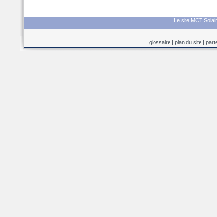
Le site MCT Solair
glossaire
|
plan du site
|
part